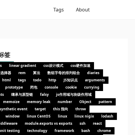
Tags
About
标签
s
linear gradient
css设计模式
css硬件加速
ss选择器
rem
算法
数组字母的排列组合
diaries
html
tags
todo
http
JS知识点
arguments
prototype
闭包
console
cookie
currying
nts
继承与原型链
falsy
js作用域与块级作用域
memoize
memory leak
number
Object
pattern
synthetic event
target
this 指向
throw
window
linux CentOS
linux
linux nigix
lodash
iddleware
module.exports vs exports
ssh
react
unit testing
technology
framework
bash
chrome