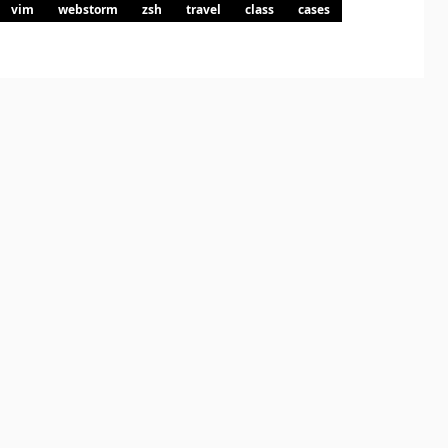
vim
webstorm
zsh
travel
class
cases