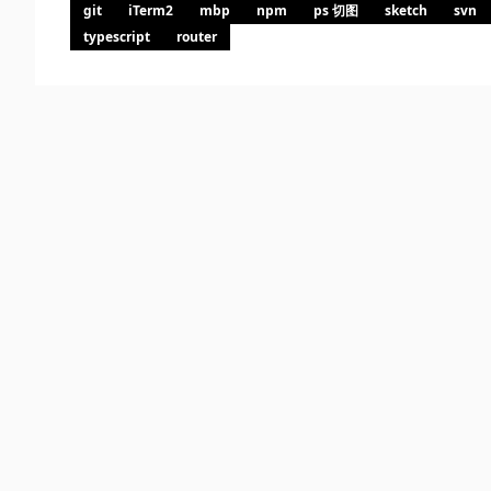
git
iTerm2
mbp
npm
ps 切图
sketch
svn
typescript
router