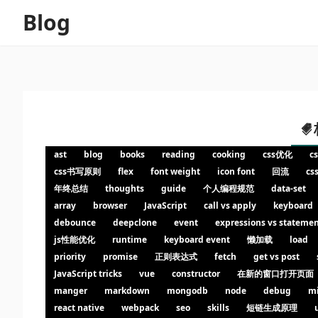
Blog
ast
blog
books
reading
cooking
css优化
cs
css书写原则
flex
font weight
icon font
回流
c
年终总结
thoughts
guide
个人编程规范
data-set
array
browser
JavaScript
call vs apply
keyboard
debounce
deepclone
event
expressions vs stateme
js性能优化
runtime
keyboard event
懒加载
load
priority
promise
正则表达式
fetch
get vs post
JavaScript tricks
vue
constructor
在新的窗口打开页面
manger
markdown
mongodb
node
debug
m
react native
webpack
seo
skills
短链生成原理