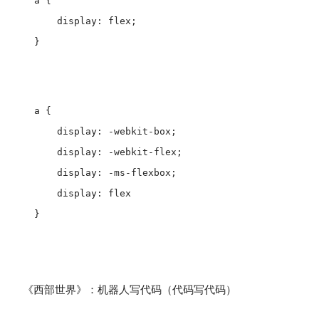
a {

    display: flex;

a {

    display: -webkit-box;

    display: -webkit-flex;

    display: -ms-flexbox;

    display: flex

}

《西部世界》：机器人写代码（代码写代码）