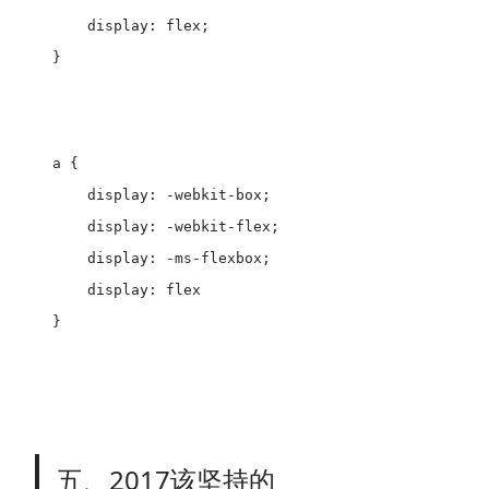
    display: flex;

a {

    display: -webkit-box;

    display: -webkit-flex;

    display: -ms-flexbox;

    display: flex

}

五、2017该坚持的