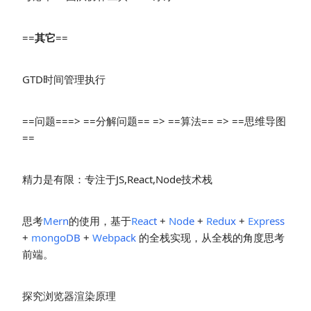
==
其它
==
GTD时间管理执行
==问题===> ==分解问题== => ==算法== => ==思维导图
==
精力是有限：专注于JS,React,Node技术栈
思考
Mern
的使用，基于
React
+
Node
+
Redux
+
Express
+
mongoDB
+
Webpack
的全栈实现，从全栈的角度思考
前端。
探究浏览器渲染原理