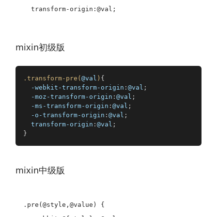
mixin初级版
.transform-pre(
@val
)
{
-webkit-transform-origin
:
@val
;
-moz-transform-origin
:
@val
;
-ms-transform-origin
:
@val
;
-o-transform-origin
:
@val
;
transform-origin
:
@val
;
}
mixin中级版
.pre(@style,@value) {
