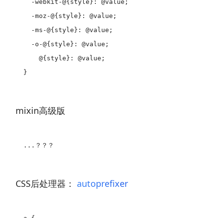
  -webkit-@{style}: @value;

  -moz-@{style}: @value;

  -ms-@{style}: @value;

  -o-@{style}: @value;

    @{style}: @value;

mixin高级版
CSS后处理器：
autoprefixer